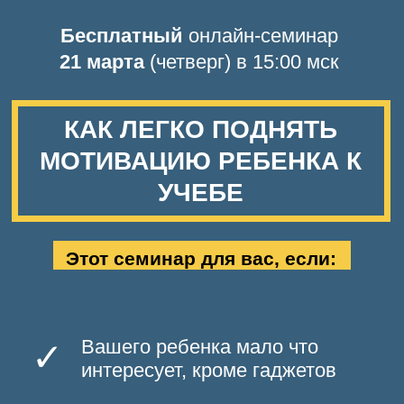
Бесплатный
онлайн-семинар
21 марта
(четверг) в 15:00 мск
КАК ЛЕГКО ПОДНЯТЬ
МОТИВАЦИЮ РЕБЕНКА К
УЧЕБЕ
Этот семинар для вас, если:
Вашего ребенка мало что
✓
интересует, кроме гаджетов
Ему сложно учиться и он с
✓
"боем" делает уроки
✓
Вы часто срываетесь, не в
силах сдерживать свои эмоции